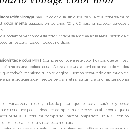
ecoración vintage
hay un color que sin duda ha vuelto a ponerse de m
del
color menta
utilizado en los años 50 y 60 para empapelar paredes o
s.
 día podemos ver como este color vintage se emplea en la restauración de 
decorar restaurantes con toques nórdicos.
rio vintage color MINT
(como se conoce a este color hoy día) que te mos
ación no es una réplica actual. Se trata de una auténtico armario de mader
0 que todavía mantiene su color original. Hemos restaurado este mueble t
ra para protegerla de insectos pero sin retirar su pintura original para cons
.
a en varias zonas roces y faltas de pintura que le aportan carácter y perso
rmario tiene una peculiaridad, es completamente desmontable por lo que no
eocuparte a la hora de comprarlo, hemos preparado un PDF con to
ciones necesarias para su correcto montaje.
interior dispones de 3 baldas aunque tiene dos orificios para colocar un