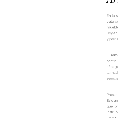
En la
d
trata 
mueble
Hoy en
y para 
El
arma
continu
años 3
la made
esencia
Present
Este a
que pr
instruc
En su 