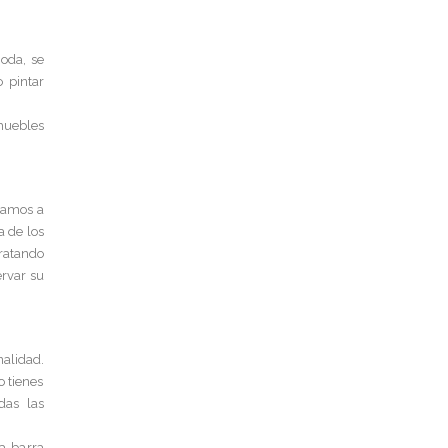
oda, se
 pintar
muebles
tramos a
a de los
ratando
ervar su
nalidad.
 tienes
das las
a barra