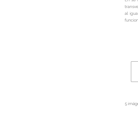
transve
al igu
funcion
5 imáge