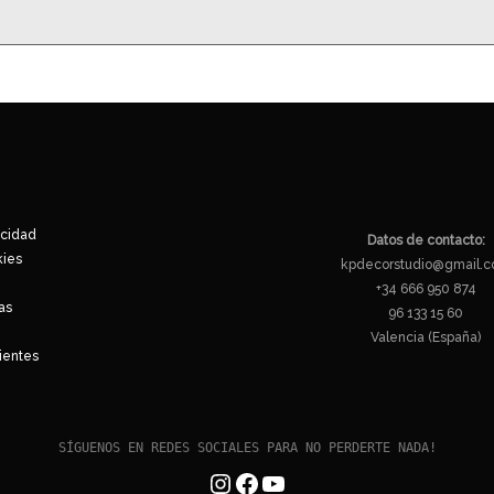
acidad
Datos de contacto:
kies
kpdecorstudio@gmail.
+34 666 950 874
as
96 133 15 60
Valencia (España)
ientes
Instagram
Facebook
YouTube