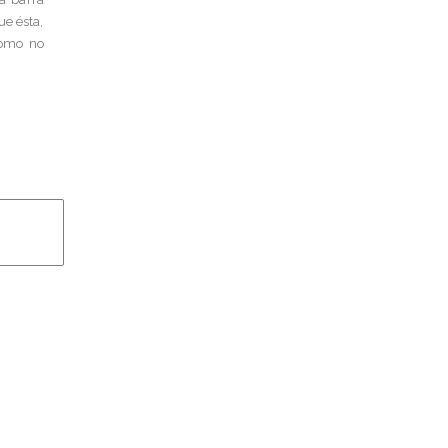
ue ésta,
como no