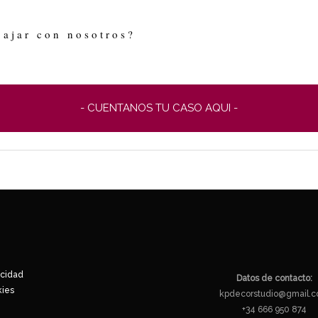
bajar con nosotros?
- CUENTANOS TU CASO AQUI -
acidad
Datos de contacto:
kies
kpdecorstudio@gmail.
+34 666 950 874